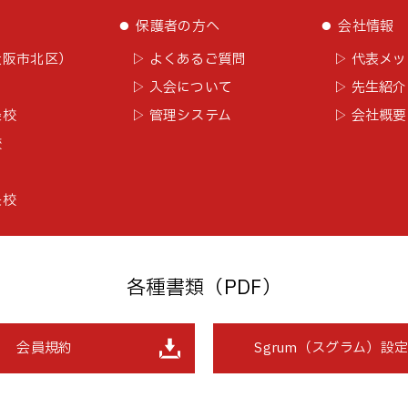
⚫︎
⚫︎
会社情報
保護者の方へ
大阪市北区）
▷ よくあるご質問
▷ 代表メ
▷ 入会について
▷ 先生紹介
条校
▷ 管理システム
▷ 会社概要
校
央校
各種書類（PDF）
会員規約
Sgrum（スグラム）設