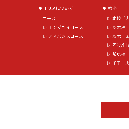
⚫︎
⚫︎
TKCAについて
教室
コース
▷ 本校（
▷ エンジョイコース
▷ 茨木校
▷ アドバンスコース
▷ 茨木中
▷ 阿波座
▷ 都島校
▷ 千里中